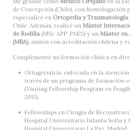
Me gradué como
Médico Cirujano
en la Fa
de Concepción (Chile), con homologación p
especialicé en
Ortopedia y Traumatología
Chile. Además, realicé un
Máster Internaci
de Rodilla
(MSc APP-PAKS) y un
Máster en 
(MBA)
, ambos con acreditación chilena y e
Complementé mi formación clínica en dive
Ortogeriatría, enfocada en la atención
través de un programa de formación e
(Visiting Fellowship Program en Fragil
2013).
Fellowships en Cirugía de Reconstrucci
Hospital Universitario Infanta Sofía y 
Hospital Universitario La Paz, Madrid,